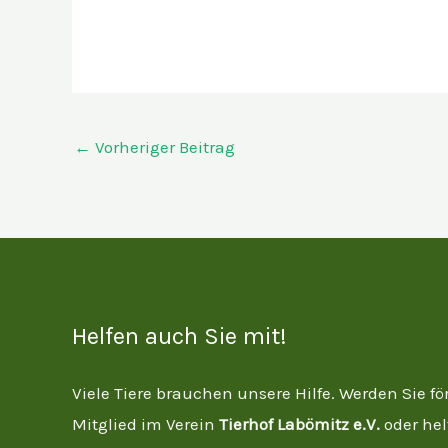
←
Vorheriger Beitrag
Helfen auch Sie mit!
Viele Tiere brauchen unsere Hilfe. Werden Sie fö
Mitglied im Verein
Tierhof Labömitz e.V.
oder hel