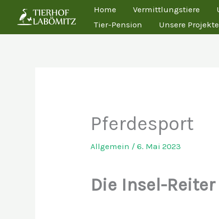
Zum
Home
Vermittlungstiere
Inhalt
Tier-Pension
Unsere Projekte
springen
Pferdesport
Allgemein
/
6. Mai 2023
Die Insel-Reiter