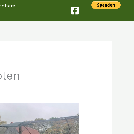
ndtiere
oten