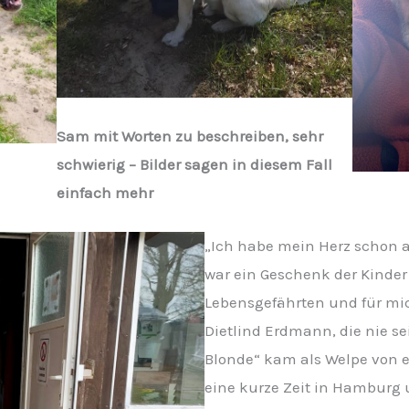
Sam mit Worten zu beschreiben, sehr
schwierig – Bilder sagen in diesem Fall
einfach mehr
„Ich habe mein Herz schon a
war ein Geschenk der Kinde
Lebensgefährten und für mich
Dietlind Erdmann, die nie se
Blonde“ kam als Welpe von 
eine kurze Zeit in Hamburg 