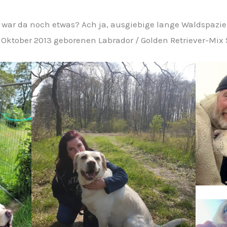
war da noch etwas? Ach ja, ausgiebige lange Waldspazier
ktober 2013 geborenen Labrador / Golden Retriever-Mix