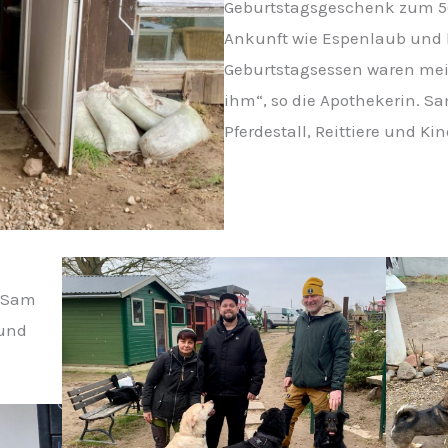
Geburtstagsgeschenk zum 50. 
Ankunft wie Espenlaub und
Geburtstagsessen waren me
ihm“, so die Apothekerin. Sa
Pferdestall, Reittiere und K
r Sam
 und