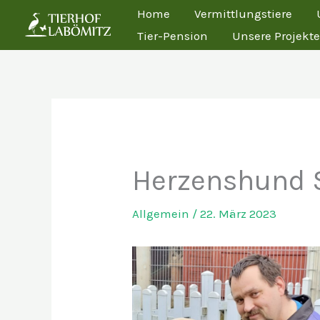
Zum
Home
Vermittlungstiere
Inhalt
Tier-Pension
Unsere Projekte
springen
Herzenshund S
Allgemein
/
22. März 2023